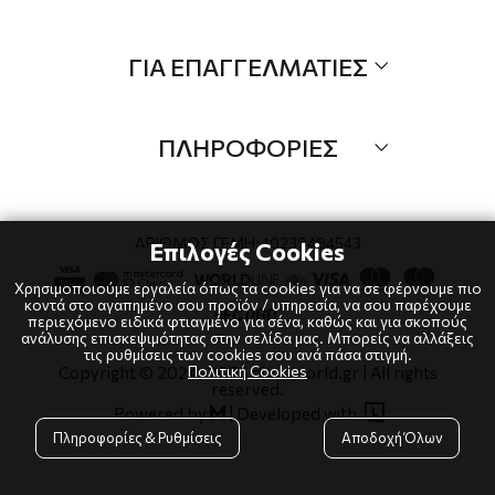
Τα Νέα μας
Όλα τα προιόντα
ΓΙΑ ΕΠΑΓΓΕΛΜΑΤΙΕΣ
Προσφορές
Νέες αφίξεις
B2B
Brands
ΠΛΗΡΟΦΟΡΙΕΣ
Λογαριαμός
Τρόποι αποστολής
Όροι χρήσης
Τρόποι πληρωμής
Πολιτική Cookies
ΑΡΙΘΜΟΣ ΓΕΜΗ: 10239484543
Επιλογές Cookies
Επιστροφές
Πολιτική Απορρήτου
Χρησιμοποιούμε εργαλεία όπως τα cookies για να σε φέρνουμε πιο
κοντά στο αγαπημένο σου προϊόν / υπηρεσία, να σου παρέχουμε
περιεχόμενο ειδικά φτιαγμένο για σένα, καθώς και για σκοπούς
ανάλυσης επισκεψιμότητας στην σελίδα μας. Μπορείς να αλλάξεις
τις ρυθμίσεις των cookies σου ανά πάσα στιγμή.
Πολιτική Cookies
Copyright © 2024
-2026 dianaworld.gr | All rights
reserved.

Powered by
|
Developed with

Πληροφορίες & Ρυθμίσεις
Αποδοχή Όλων